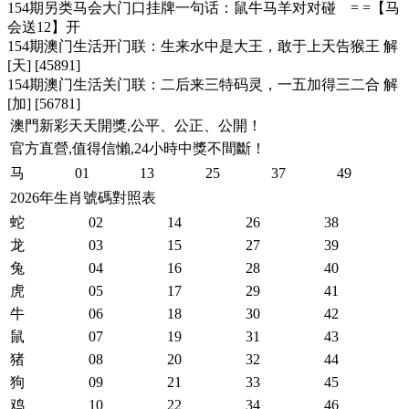
154期另类马会大门口挂牌一句话：鼠牛马羊对对碰 = =【马
会送12】开
154期澳门生活开门联：生来水中是大王，敢于上天告猴王 解
[天] [45891]
154期澳门生活关门联：二后来三特码灵，一五加得三二合 解
[加] [56781]
澳門新彩天天開獎,公平、公正、公開！
官方直營,值得信懶,24小時中獎不間斷！
马
01
13
25
37
49
2026年生肖號碼對照表
蛇
02
14
26
38
龙
03
15
27
39
兔
04
16
28
40
虎
05
17
29
41
牛
06
18
30
42
鼠
07
19
31
43
猪
08
20
32
44
狗
09
21
33
45
鸡
10
22
34
46