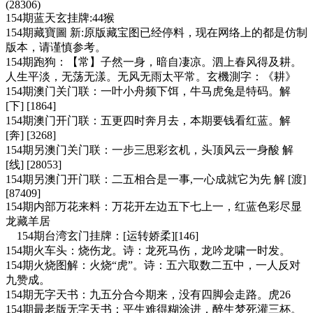
(28306)
154期蓝天玄挂牌:44猴
154期藏寶圖 新:原版藏宝图已经停料，现在网络上的都是仿制
版本，请谨慎参考。
154期跑狗：【常】子然一身，暗自凄凉。泗上春风得及耕。
人生平淡，无荡无漾。无风无雨太平常。玄機測字：《耕》
154期澳门关门联：一叶小舟频下饵，牛马虎兔是特码。解
[下] [1864]
154期澳门开门联：五更四时奔月去，本期要钱看红蓝。解
[奔] [3268]
154期另澳门关门联：一步三思彩玄机，头顶风云一身酸 解
[线] [28053]
154期另澳门开门联：二五相合是一事,一心成就它为先 解 [渡]
[87409]
154期内部万花来料：万花开左边五下七上一，红蓝色彩尽显
龙藏羊居
154期台湾玄门挂牌：[运转娇柔][146]
154期火车头：烧伤龙。诗：龙死马伤，龙吟龙啸一时发。
154期火烧图解：火烧“虎”。诗：五六取数二五中，一人反对
九赞成。
154期无字天书：九五分合今期来，没有四脚会走路。虎26
154期最老版无字天书：平生难得糊涂进，醉生梦死灌三杯。