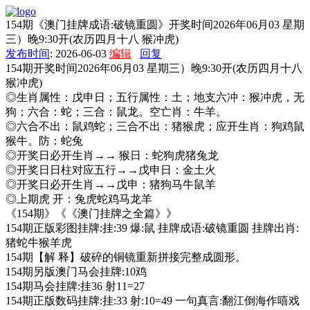
154期《澳门挂牌成语:破镜重圆》开奖时间2026年06月03 星期
三）晚9:30开(农历四月十八 猴冲虎)
发布时间
: 2026-06-03
编辑
回复
154期开奖时间2026年06月03 星期三）晚9:30开(农历四月十八
猴冲虎)
◎生肖属性：戊申日；五行属性：土；地支六冲：猴冲虎，无
狗；六合：蛇；三合：鼠龙。空亡肖：牛羊。
◎六合不出：鼠鸡蛇；三合不出：猪猴虎；应开生肖：狗鸡鼠
猴牛。防：蛇兔
◎开奖日必开生肖→→ 猴日：蛇狗虎猪兔龙
◎开奖日日柱对应五行→→戊申日：金土火
◎开奖日必开生肖→→戊申：猪狗马牛鼠羊
◎上期虎 开：兔虎蛇鸡马龙羊
《154期》《《澳门挂牌之全篇》》
154期正版彩图挂牌:挂:39 爆:鼠 挂牌成语:破镜重圆 挂牌出肖:
猪蛇牛猴羊虎
154期【解 释】破碎的铜镜重新拼接完整成圆形。
154期另版澳门马会挂牌:10鸡
154期马会挂牌:挂36 射11=27
154期正版数码挂牌:挂:33 射:10=49 一句真言:翻江倒海作嘻戏